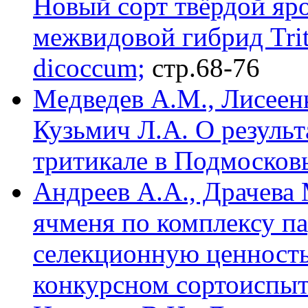
Новый сорт твёрдой яр
межвидовой гибрид Trit
dicoccum;
стр.68-76
Мeдведев А.М., Лисеенк
Кузьмич Л.А. О результ
тритикале в Подмосков
Андреев А.А., Драчева 
ячменя по комплексу п
селекционную ценность
конкурсном сортоиспыт