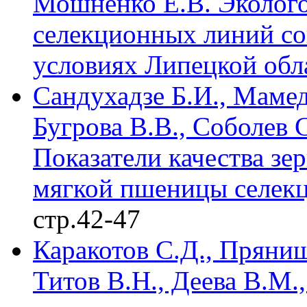
Мошненко Е.В. Эколого
селекционных линий со
условиях Липецкой обл
Сандухадзе Б.И., Мамед
Бугрова В.В., Соболев 
Показатели качества зе
мягкой пшеницы селек
стр.42-47
Каракотов С.Д., Пряниш
Титов В.Н., Деева В.М.