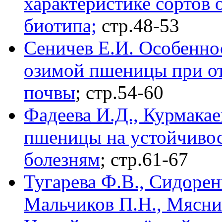
характеристике сортов
биотипа;
стр.48-53
Сеничев Е.И. Особенно
озимой пшеницы при от
почвы
; стр.54-60
Фадеева И.Д., Курмака
пшеницы на устойчиво
болезням
; стр.61-67
Тугарева Ф.В., Сидорен
Мальчиков П.Н., Мясни