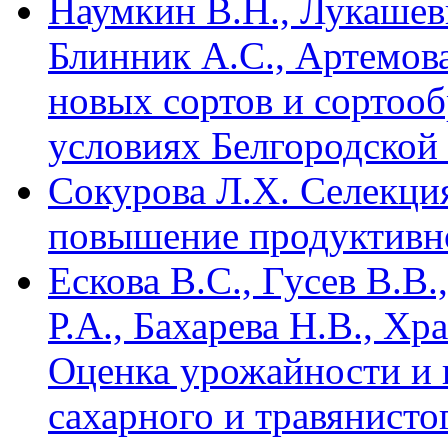
Наумкин В.Н., Лукашеви
Блинник А.С., Артемов
новых сортов и сортооб
условиях Белгородской 
Сокурова Л.Х. Селекция
повышение продуктивн
Ескова В.С., Гусев В.В
Р.А., Бахарева Н.В., Хр
Оценка урожайности и 
сахарного и травянисто