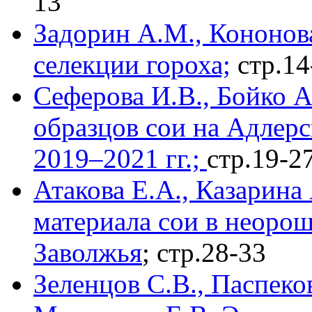
13
Задорин А.М., Кононов
селекции гороха;
стр.14
Сеферова И.В., Бойко А
образцов сои на Адлер
2019–2021 гг.;
стр.19-2
Атакова Е.А., Казарина
материала сои в неоро
Заволжья
; стр.28-33
Зеленцов С.В., Паспеков