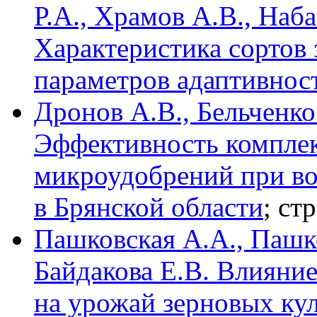
Р.А., Храмов А.В., Наб
Характеристика сортов 
параметров адаптивнос
Дронов А.В., Бельченко
Эффективность комплек
микроудобрений при во
в Брянской области
; ст
Пашковская А.А., Пашко
Байдакова Е.В. Влияни
на урожай зерновых кул