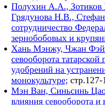
Полухин А.А., Зотиков 
Грядунова Н.В., Стефа
сотрудничество Федера
зернобобовых и крупян
Хань Мэнжу, Чжан Фэй
севооборота татарской 
удобрений на устранени
монокультуре;
стр.127-
Мэн Ван, Синьсинь Цао
влияния севооборота и