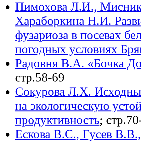
Пимохова Л.И., Миснико
Хараборкина Н.И. Разв
фузариоза в посевах бе
погодных условиях Бря
Радовня В.А. «Бочка До
стр.58-69
Сокурова Л.Х. Исходны
на экологическую усто
продуктивность
; стр.70
Ескова В.С., Гусев В.В