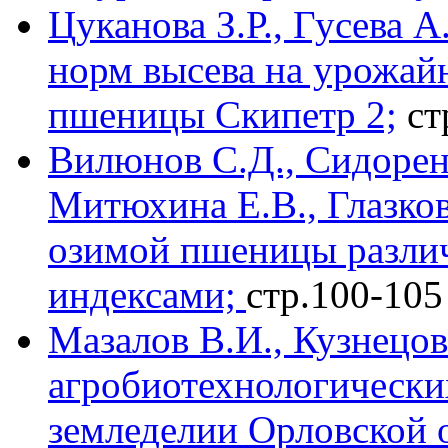
Цуканова З.Р., Гусева 
норм высева на урожай
пшеницы Скипетр 2;
ст
Вилюнов С.Д., Сидорен
Митюхина Е.В., Глазко
озимой пшеницы разли
индексами;
стр.100-105
Мазалов В.И., Кузнецов
агробиотехнологически
земледелии Орловской 