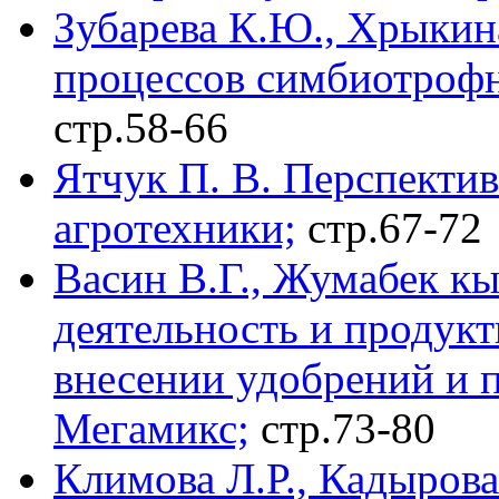
Зубарева К.Ю., Хрыкин
процессов симбиотрофн
стр.58-66
Ятчук П. В. Перспектив
агротехники;
стр.67-72
Васин В.Г., Жумабек к
деятельность и продукт
внесении удобрений и 
Мегамикс;
стр.73-80
Климова Л.Р., Кадырова