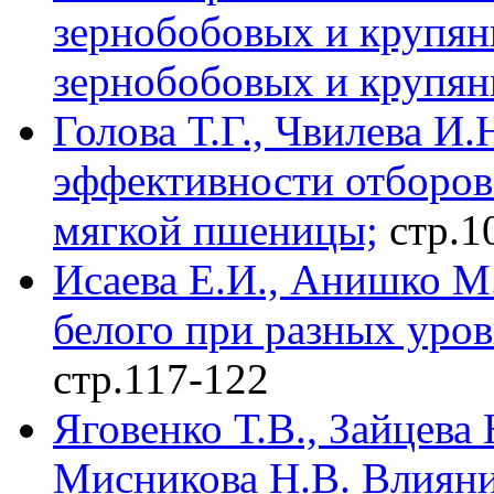
зернобобовых и крупя
зернобобовых и крупян
Голова Т.Г., Чвилева И
эффективности отборов 
мягкой пшеницы;
стр.1
Исаева Е.И., Анишко 
белого при разных уро
стр.117-122
Яговенко Т.В., Зайцева
Мисникова Н.В. Влиян