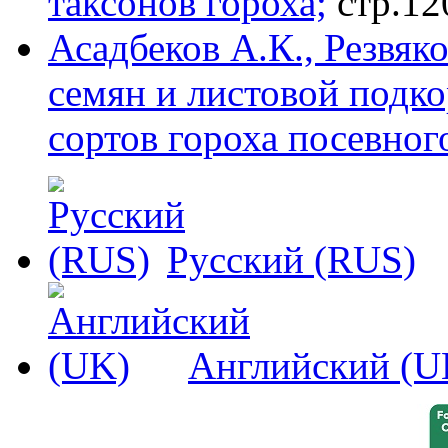
таксонов гороха;
стр.12
Асадбеков А.К., Резвяк
семян и листовой подк
сортов гороха посевног
Русский (RUS)
Английский (U