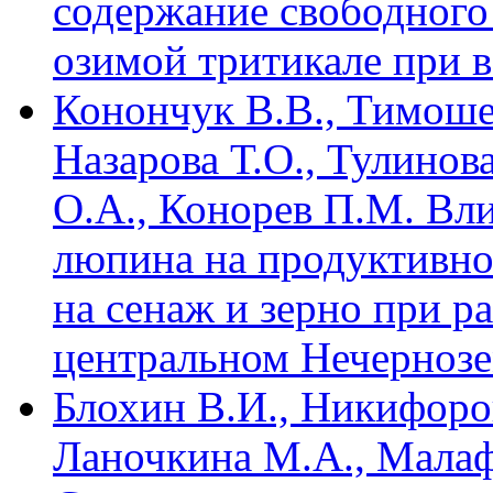
содержание свободного
озимой тритикале при в
Конончук В.В., Тимоше
Назарова Т.О., Тулинов
О.А., Конорев П.М. Вл
люпина на продуктивн
на сенаж и зерно при р
центральном Нечерноз
Блохин В.И., Никифоров
Ланочкина М.А., Малаф