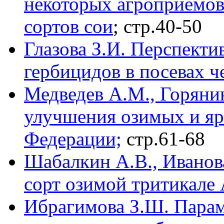
некоторых агроприемов
сортов сои
; стр.40-50
Глазова З.И. Перспекти
гербицидов в посевах ч
Медведев А.М., Горянин
улучшения озимых и яр
Федерации;
стр.61-68
Шабалкин А.В., Иванов
сорт озимой тритикале
Ибрагимова З.Ш. Парам