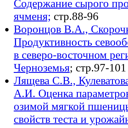
Содержание сырого прот
ячменя;
стр.88-96
Воронцов В.А., Скороч
Продуктивность севооб
в северо-восточном ре
Черноземья
; стр.97-101
Лящева С.В., Кулеватова
А.И. Оценка параметро
озимой мягкой пшеницы
свойств теста и урожай