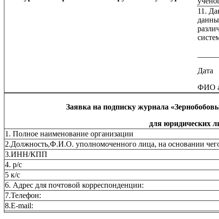
учено
11. Д
данны
разли
систе
_____
Дата
ФИО а
Заявка на подписку журнала «Зернобобов
для юридических л
1. Полное наименование организации
2.Должность,Ф.И.О. уполномоченного лица, на основании чего
3.ИНН/КПП
4. р/с
5 к/с
6. Адрес для почтовой корреспонденции:
7.Телефон:
8.Е-mail: