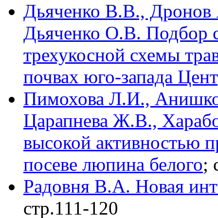
Дьяченко В.В., Дронов 
Дьяченко О.В. Подбор с
трехукосной схемы тра
почвах юго-запада Цент
Пимохова Л.И., Анишко
Царапнева Ж.В., Хараб
высокой активностью п
посеве люпина белого
;
Радовня В.А. Новая ин
стр.111-120