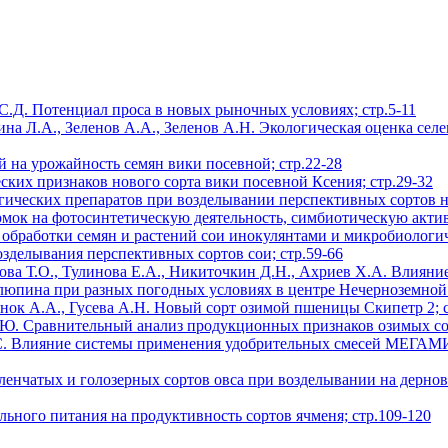
 С.Д. Потенциал проса в новых рыночных условиях; стр.5-11
ина Л.А., Зеленов А.А., Зеленов А.Н. Экологическая оценка сел
 на урожайность семян вики посевной; стр.22-28
ких признаков нового сорта вики посевной Ксения; стр.29-32
ических препаратов при возделывании перспективных сортов ну
мок на фотосинтетическую деятельность, симбиотическую активн
 обработки семян и растений сои инокулянтами и микробиологи
зделывания перспективных сортов сои; стр.59-66
ова Т.О., Тулинова Е.А., Никиточкин Д.Н., Ахриев Х.А. Влияни
люпина при разных погодных условиях в центре Нечерноземной 
онок А.А., Гусева А.Н. Новый сорт озимой пшеницы Скипетр 2; с
И.Ю. Сравнительный анализ продукционных признаков озимых со
А.С. Влияние системы применения удобрительных смесей МЕГАМ
ленчатых и голозерных сортов овса при возделывании на дерно
ального питания на продуктивность сортов ячменя; стр.109-120