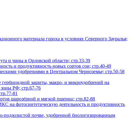
екционного материала гороха в условиях Северного Зауралья;
та и чины в Орловской области; стр.33-39
ость и продуктивность новых сортов сои; стр.40-49
ческими удобрениями в Центральном Черноземье; стр.50-58
е гербицидной защиты, макро- и микроудобрений на
зоны РФ; стр.67-76
тр.77-81
ртов шарозёрной и мягкой пшениц; стр.82-88
ИКС на фотосинтетическую деятельность и продуктивность
во-подзолистой почве, удобренной биологизированным