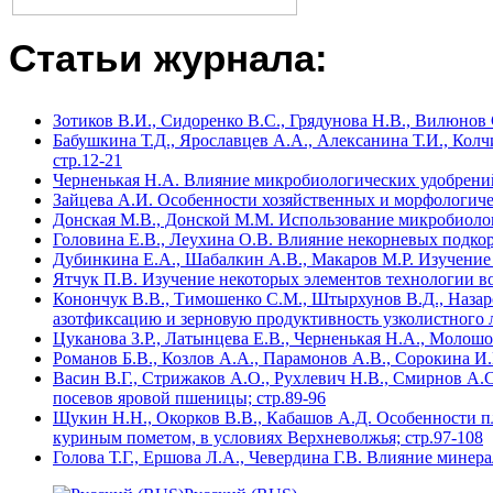
Статьи журнала:
Зотиков В.И., Сидоренко В.С., Грядунова Н.В., Вилюнов
Бабушкина Т.Д., Ярославцев А.А., Алексанина Т.И., Колч
стр.12-21
Черненькая Н.А. Влияние микробиологических удобрений
Зайцева А.И. Особенности хозяйственных и морфологичес
Донская М.В., Донской М.М. Использование микробиолог
Головина Е.В., Леухина О.В. Влияние некорневых подкор
Дубинкина Е.А., Шабалкин А.В., Макаров М.Р. Изучение
Ятчук П.В. Изучение некоторых элементов технологии во
Конончук В.В., Тимошенко С.М., Штырхунов В.Д., Назар
азотфиксацию и зерновую продуктивность узколистного 
Цуканова З.Р., Латынцева Е.В., Черненькая Н.А., Молош
Романов Б.В., Козлов А.А., Парамонов А.В., Сорокина 
Васин В.Г., Стрижаков А.О., Рухлевич Н.В., Смирнов 
посевов яровой пшеницы; стр.89-96
Щукин Н.Н., Окорков В.В., Кабашов А.Д. Особенности п
куриным пометом, в условиях Верхневолжья; стр.97-108
Голова Т.Г., Ершова Л.А., Чевердина Г.В. Влияние минер