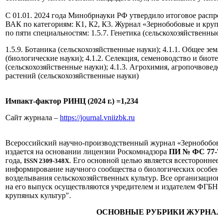
С 01.01. 2024 года Минобрнауки РФ утвердило итоговое расп
ВАК по категориям: К1, К2, К3. Журнал «Зернобобовые и круп
по пяти специальностям: 1.5.7. Генетика (сельскохозяйственные
1.5.9. Ботаника (сельскохозяйственные науки); 4.1.1. Общее зе
(биологические науки); 4.1.2. Селекция, семеноводство и биот
(сельскохозяйственные науки); 4.1.3. Агрохимия, агропочвовед
растений (сельскохозяйственные науки)
Импакт-фактор РИНЦ (2024 г.) =1,234
Сайт журнала –
https://journal.vniizbk.ru
Всероссийский научно-производственный журнал «Зернобобо
издается на основании лицензии Роскомнадзора
ПИ № ФС 77-
года,
. Его основной целью является всесторонне
ISSN 2309-348X
информирование научного сообщества о биологических особе
возделывания сельскохозяйственных культур. Все организаци
на его выпуск осуществляются учредителем и издателем ФГ
крупяных культур".
ОСНОВНЫЕ РУБРИКИ ЖУРНА