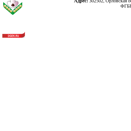
Адрес:
302502, Орловская об
ФГБН